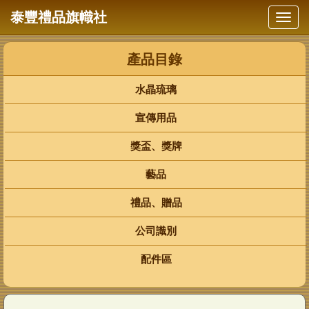
泰豐禮品旗幟社
水晶琉璃
宣傳用品
獎盃、獎牌
藝品
禮品、贈品
公司識別
配件區