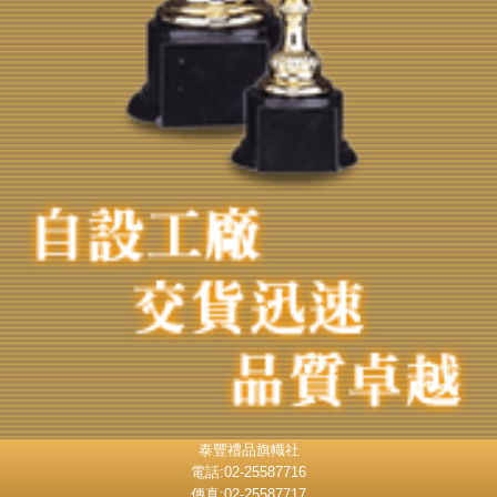
泰豐禮品旗幟社
電話:02-25587716
傳真:02-25587717