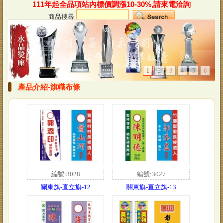
111年起全品項站內標價調漲10-30%,請來電洽詢
商品搜尋
1
2
3
4
5
6
產品介紹-旗幟布條
編號:3028
編號:3027
關東旗-直立旗-12
關東旗-直立旗-13