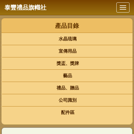
泰豐禮品旗幟社
水晶琉璃
宣傳用品
獎盃、獎牌
藝品
禮品、贈品
公司識別
配件區