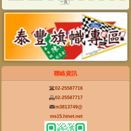
一頁
02-25587716
02-25587717
m3813749@
ms15.hinet.net