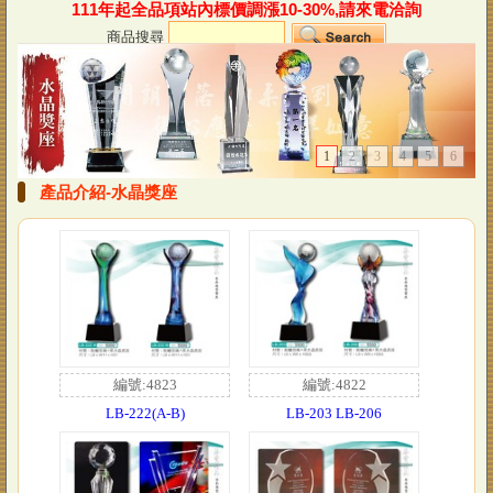
111年起全品項站內標價調漲10-30%,請來電洽詢
商品搜尋
1
2
3
4
5
6
產品介紹-水晶獎座
編號:4823
編號:4822
LB-222(A-B)
LB-203 LB-206