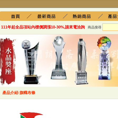
111年起全品項站內標價調漲10-30%,請來電洽詢
商品搜尋
產品介紹-旗幟布條