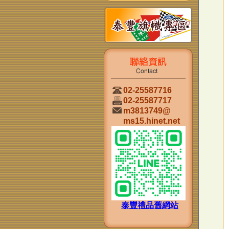
02-25587716
02-25587717
m3813749@
ms15.hinet.net
泰豐禮品舊網站