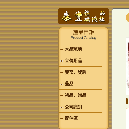
水晶琉璃
宣傳用品
獎盃、獎牌
藝品
禮品、贈品
公司識別
配件區