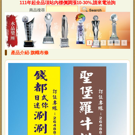
111年起全品項站內標價調漲10-30%,請來電洽詢
商品搜尋
1
2
3
4
5
6
產品介紹-旗幟布條