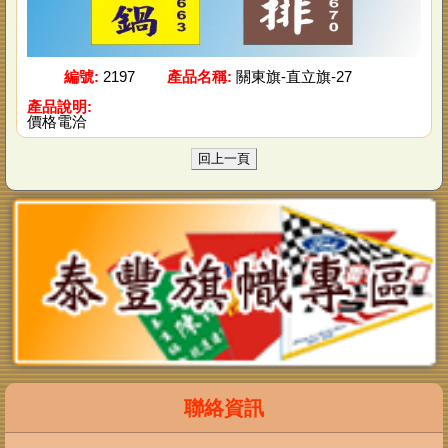
編號:
2197
產品名稱:
關東旗-直立旗-27
產品說明:
價格電洽