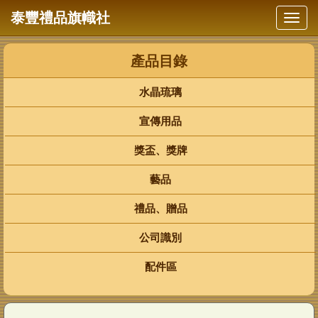
泰豐禮品旗幟社
水晶琉璃
宣傳用品
獎盃、獎牌
藝品
禮品、贈品
公司識別
配件區